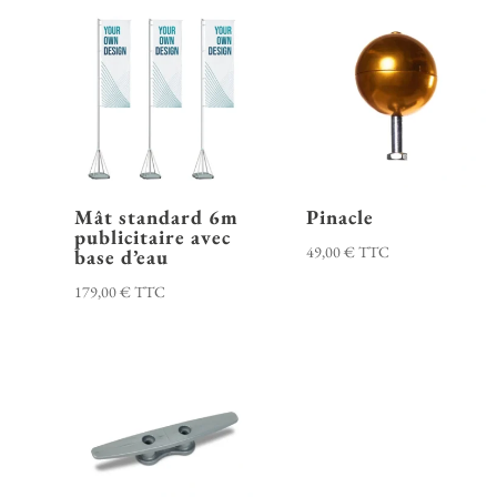
Mât standard 6m
Pinacle
publicitaire avec
49,00
€
TTC
base d’eau
179,00
€
TTC