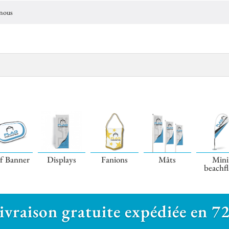
-nous
f Banner
Displays
Fanions
Mâts
Mini
beachf
ivraison gratuite expédiée en 7