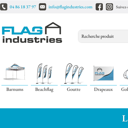
04 86 18 37 97
info@flagindustries.com
Suivez
Barnums
Beachflag
Goutte
Drapeaux
Gol
L