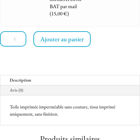
BAT par mail
(
15,00
€
)
quantité
Ajouter au panier
de
Toile
imprimée
imperméable
Description
Avis (0)
Toile imprimée imperméable sans couture, tissu imprimé
uniquement, sans finition.
Produits similaires