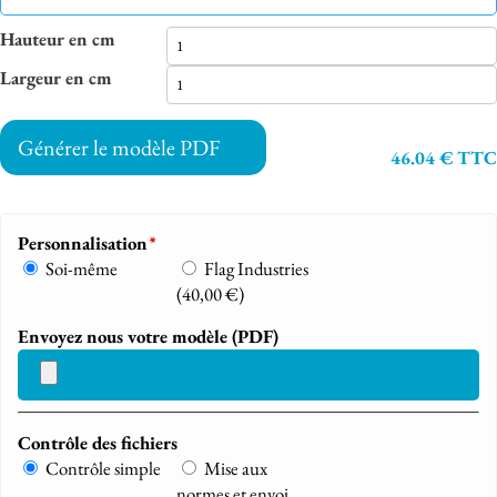
Hauteur en cm
Largeur en cm
Générer le modèle PDF
46.04 € TTC
Personnalisation
*
Soi-même
Flag Industries
(
40,00
€
)
Envoyez nous votre modèle (PDF)
Contrôle des fichiers
Contrôle simple
Mise aux
normes et envoi